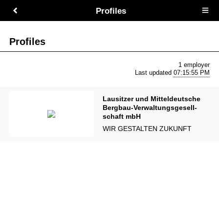
Profiles
Open
main
menu
Profiles
1 employer
Last updated
07:15:55 PM
Lau­sit­zer und Mit­tel­deut­sche
Berg­bau-Ver­wal­tungs­ge­sell­
schaft mbH
WIR GESTAL­TEN ZUKUNFT