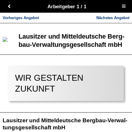
Arbeitgeber 1 / 1
Open
main
menu
Vorheriges Angebot
Nächstes Angebot
Lau­sit­zer und Mit­tel­deut­sche Berg­
bau-Ver­wal­tungs­ge­sell­schaft mbH
WIR GESTAL­TEN
ZUKUNFT
Lau­sit­zer und Mit­tel­deut­sche Berg­bau-Ver­wal­
tungs­ge­sell­schaft mbH